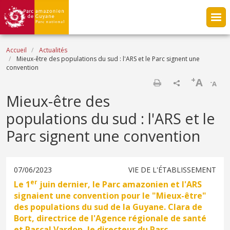
Aller au contenu principal
Fil d'Ariane
Accueil
Actualités
Mieux-être des populations du sud : l'ARS et le Parc signent une
convention
+
A
-
A
Imprimer
Mieux-être des
populations du sud : l'ARS et le
Parc signent une convention
07/06/2023
VIE DE L'ÉTABLISSEMENT
er
Le 1
juin dernier, le Parc amazonien et l'ARS
signaient une convention pour le "Mieux-être"
des populations du sud de la Guyane. Clara de
Bort, directrice de l'Agence régionale de santé
et Pascal Vardon, le directeur du Parc