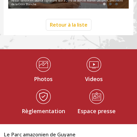
Pascal Vardon en séance signature face à Clara de Bort et Marcel Dauphin, président
Pas
n
de la Croix Blanche
l'AR
Retour à la liste
Médiathèque Footer
Photos
Videos
Règlementation
Espace presse
Le Parc amazonien de Guyane