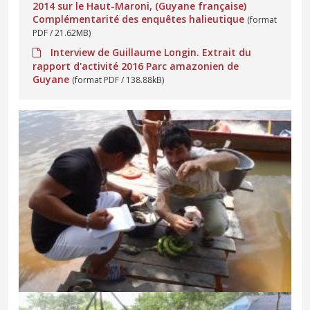
2014 sur le Haut-Maroni, (Guyane française)
Complémentarité des enquêtes halieutique
(format
PDF / 21.62MB)
Interview de Guillaume Longin. Extrait du
rapport d'activité 2016 Parc amazonien de
Guyane
(format PDF / 138.88kB)