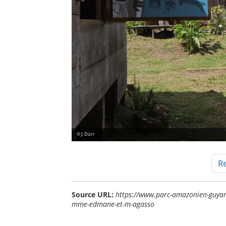
© J. Dürr
Re
Source URL:
https://www.parc-amazonien-guyane
mme-edmane-et-m-agasso