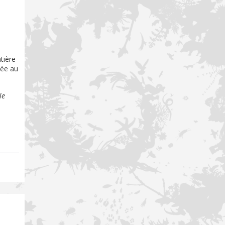
tière
née au
le