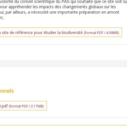
onté du conseil scientifique du PAG qui souhaite que ce site soit su
our appréhender les impacts des changements globaux sur les
i, par ailleurs, a nécessité une importante préparation en amont
rc.
site de référence pour étudier la biodiversité
(format PDF / 4.09MB)
onnels
0.pdf
(format PDF / 2.17MB)