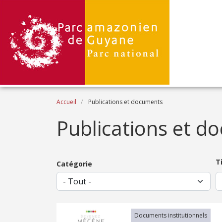
Aller au contenu principal
Fil d'Ariane
Accueil
Publications et documents
Publications et d
T
Catégorie
Documents institutionnels