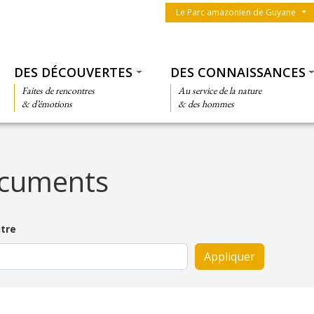
Menu du parc
Le Parc amazonien de Guyane
Thématiques
DES DÉCOUVERTES
DES CONNAISSANCES
Faites de rencontres
Au service de la nature
& d’émotions
& des hommes
ocuments
itre