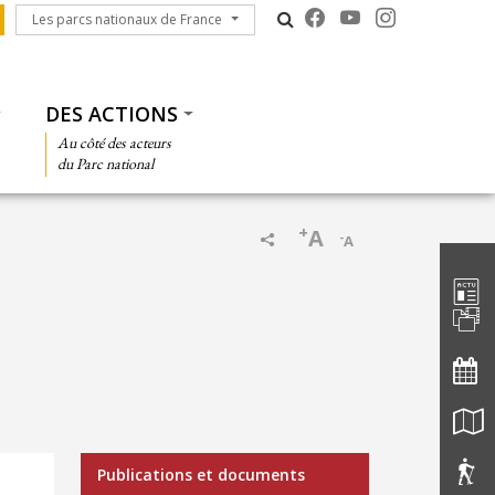
Les parcs nationaux de France
Les parcs nationaux de France
DES ACTIONS
Au côté des acteurs
du Parc national
+
A
-
A
Barre d'
Menu Médiathèque
Publications et documents