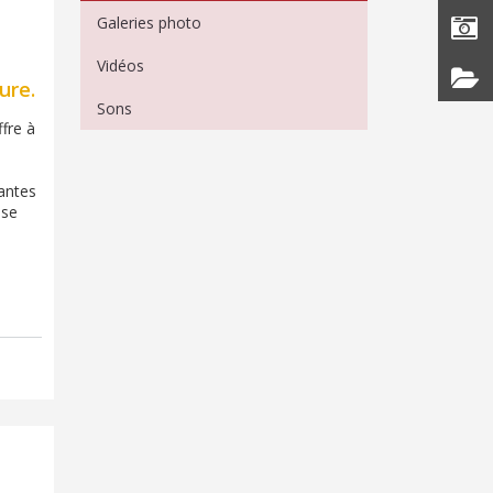
Galeries photo
Vidéos
ure.
Sons
fre à
santes
use