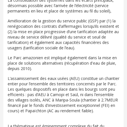
La consolidation des systèmes dans les écarts principaux,
désormais possible avec l’arrivée de l’électricité (service
permanents en lieu et place de systèmes au fil du soleil),
Amélioration de la gestion du service public (GSP) par (1) la
renégociation des contrats d’affermages lorsqu’ils existent et
(2) la mise en place progressive d’une tarification adaptée au
niveau de service délivré (qualité du service et seuil de
tarification) et également aux capacités financières des
usagers (tarification sociale de l’eau).
Le Parc amazonien est impliqué également dans la mise en
place de solutions alternatives (récupération d'eau de pluie,
depuis 2010).
L’assainissement des eaux usées (AEU) constitue un chantier
entier pour l’ensemble des territoires concernés par le Parc.
Les quelques dispositifs en place dans les bourgs sont peu
efficients : pas d’AEU à Camopi et Saül, ni dans l’ensemble
des villages isolés, ANC à Maripa-Soula (chantier à 2.7MEUR
financé par le fonds d'investissement exceptionnel (FEI) en
cours) et Papaïchton (AC au rendement faible).
La thématique est éminemment complexe du fait du