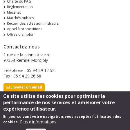
Charte du PAG
Règlementation
Mécénat
Marchés publics
Recueil des actes administratifs
Appel à propositions
Offres d'emploi
Contactez-nous
1 rue de la canne à sucre
97354 Remire-Montjoly
Téléphone : 05 94 29 12 52
Fax : 05 94 29 26 58
Envoyer un email
Ce site utilise des cookies pour optimiser la
performance de nos services et améliorer votre
Suivez-nous
expérience utilisateur.
En poursuivant votre navigation, vous acceptez l'utilisation des
Plus d'informations
cookies.
Footer
Mentions légales