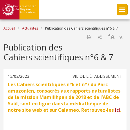
Aller au contenu principal
Fil d'Ariane
Accueil
Actualités
Publication des Cahiers scientifiques n°6 & 7
+
A
-
A
Imprimer
Publication des
Cahiers scientifiques n°6 & 7
13/02/2023
VIE DE L'ÉTABLISSEMENT
Les Cahiers scientifiques n°6 et n°7 du Parc
amazonien, consacrés aux rapports naturalistes
de la mission Mamilihpan de 2018 et de l’ABC de
Saül, sont en ligne dans la médiathèque de
notre site web et sur Calameo. Retrouvez-les
ici
.