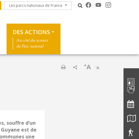
Les parcs nationaux de France
Les parcs nationaux de France
DES ACTIONS
Au côté des acteurs
du Parc national
+
A
-
A
Barre d'
Imprimer
t
s, souffre d’un
e Guyane est de
s communes une