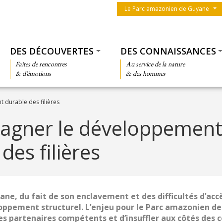
Menu du parc
Le Parc amazonien de Guyane
Thématiques
DES DÉCOUVERTES
DES CONNAISSANCES
Faites de rencontres
Au service de la nature
& d’émotions
& des hommes
durable des filières
agner le développemen
des filières
ane, du fait de son enclavement et des difficultés d’accè
oppement structurel. L’enjeu pour le Parc amazonien d
les partenaires compétents et d’insuffler aux côtés de