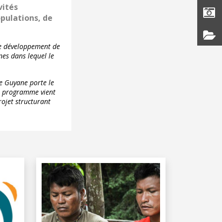
vités
pulations, de
le développement de
nes dans lequel le
e Guyane porte le
e programme vient
rojet structurant