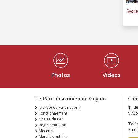
Secte
Médiathèque Footer
Photos
Videos
Le Parc amazonien de Guyane
Con
1 ru
Identité du Parc national
9735
Fonctionnement
Charte du PAG
Télé
Règlementation
Fax 
Mécénat
Marchés publics