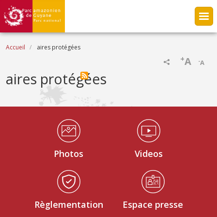
Aller au contenu principal
Fil d'Ariane
Accueil
aires protégées
+
A
-
A
aires protégées
Médiathèque Footer
Photos
Videos
Règlementation
Espace presse