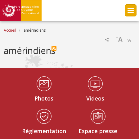
Aller au contenu principal
Fil d'Ariane
Accueil
amérindiens
+
A
-
A
amérindiens
Médiathèque Footer
Photos
Videos
Règlementation
Espace presse