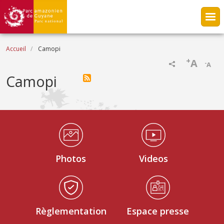
Aller au contenu principal
Fil d'Ariane
Accueil
Camopi
+
A
-
A
Camopi
Médiathèque Footer
Photos
Videos
Règlementation
Espace presse