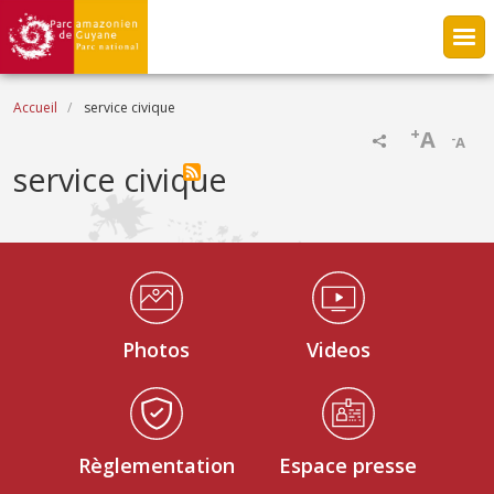
Aller au contenu principal
Fil d'Ariane
Accueil
service civique
+
A
-
A
service civique
Médiathèque Footer
Photos
Videos
Règlementation
Espace presse