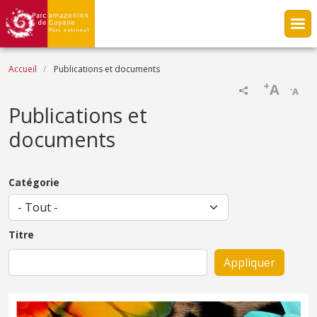
Aller au contenu principal
Fil d'Ariane
Accueil
Publications et documents
+
A
-
A
Publications et
documents
Catégorie
Titre