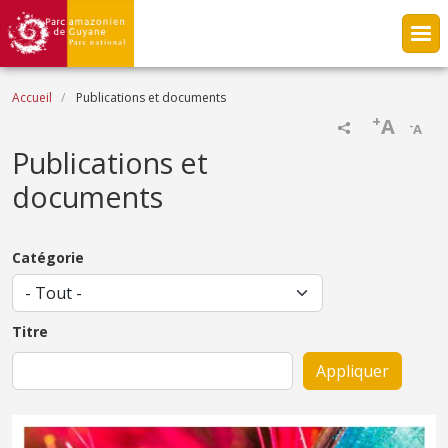
Aller au contenu principal
Fil d'Ariane
Accueil
Publications et documents
+
A
-
A
Publications et
documents
Catégorie
Titre