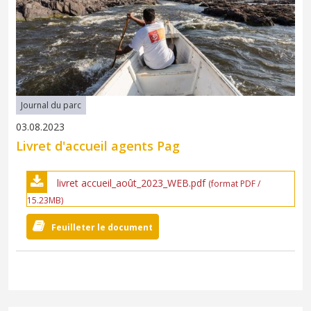
Journal du parc
03.08.2023
Livret d'accueil agents Pag
livret accueil_août_2023_WEB.pdf
(format PDF /
15.23MB)
Feuilleter le document